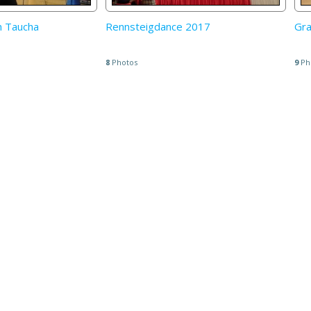
n Taucha
Rennsteigdance 2017
Gra
8
Photos
9
Ph