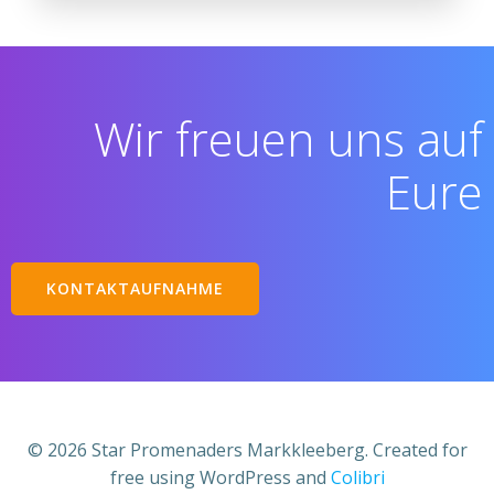
Wir freuen uns auf
Eure
KONTAKTAUFNAHME
© 2026 Star Promenaders Markkleeberg. Created for
free using WordPress and
Colibri